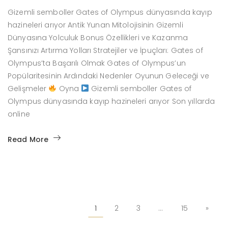
Gizemli semboller Gates of Olympus dünyasında kayıp
hazineleri arıyor Antik Yunan Mitolojisinin Gizemli
Dünyasına Yolculuk Bonus Özellikleri ve Kazanma
Şansınızı Artırma Yolları Stratejiler ve İpuçları: Gates of
Olympus’ta Başarılı Olmak Gates of Olympus’un
Popülaritesinin Ardındaki Nedenler Oyunun Geleceği ve
Gelişmeler
Oyna
Gizemli semboller Gates of
Olympus dünyasında kayıp hazineleri arıyor Son yıllarda
online
Read More
1
2
3
…
15
»