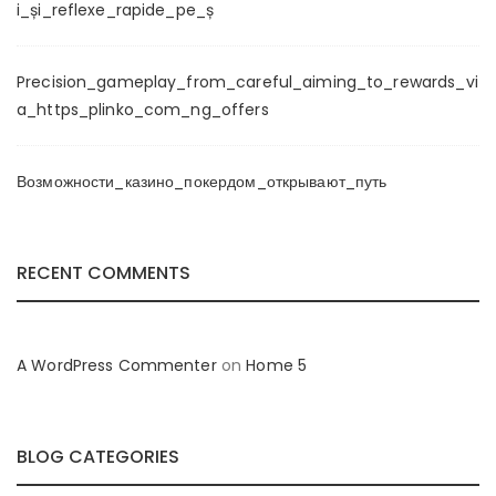
i_și_reflexe_rapide_pe_ș
Precision_gameplay_from_careful_aiming_to_rewards_vi
a_https_plinko_com_ng_offers
Возможности_казино_покердом_открывают_путь
RECENT COMMENTS
A WordPress Commenter
on
Home 5
BLOG CATEGORIES