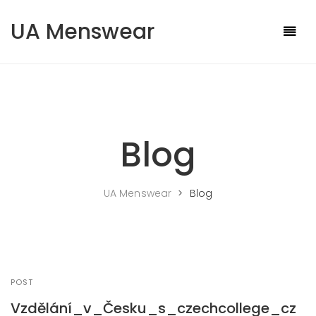
Skip to content
UA Menswear
Blog
UA Menswear
>
Blog
POST
Vzdělání_v_Česku_s_czechcollege_cz