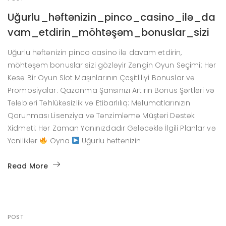
Uğurlu_həftənizin_pinco_casino_ilə_da
vam_etdirin_möhtəşəm_bonuslar_sizi
Uğurlu həftənizin pinco casino ilə davam etdirin,
möhtəşəm bonuslar sizi gözləyir Zəngin Oyun Seçimi: Hər
Kəsə Bir Oyun Slot Maşınlarının Çeşitliliyi Bonuslar və
Promosiyalar: Qazanma Şansınızı Artırın Bonus Şərtləri və
Tələbləri Təhlükəsizlik və Etibarlılıq: Məlumatlarınızın
Qorunması Lisenziya və Tənzimləmə Müştəri Dəstək
Xidməti: Hər Zaman Yanınızdadır Gələcəklə İlgili Planlar və
Yeniliklər
Oyna
Uğurlu həftənizin
Read More
POST