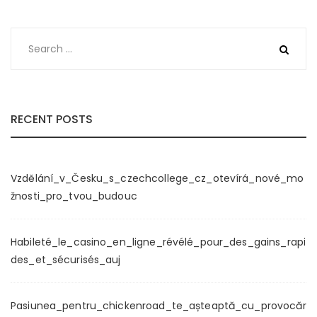
Search
RECENT POSTS
Vzdělání_v_Česku_s_czechcollege_cz_otevírá_nové_mo
žnosti_pro_tvou_budouc
Habileté_le_casino_en_ligne_révélé_pour_des_gains_rapi
des_et_sécurisés_auj
Pasiunea_pentru_chickenroad_te_așteaptă_cu_provocăr